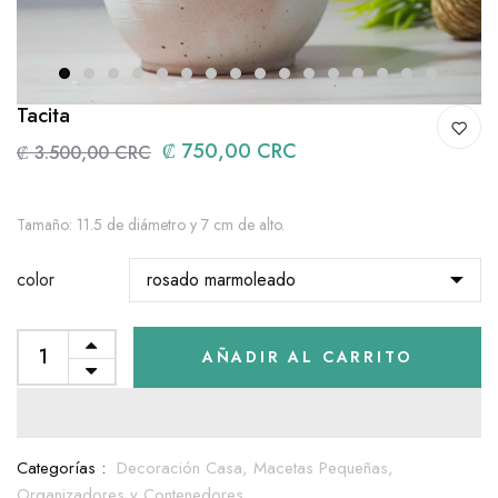
1
2
3
4
5
6
7
8
9
10
11
12
13
14
15
16
Tacita
₡ 750,00 CRC
₡ 3.500,00 CRC
Tamaño: 11.5 de diámetro y 7 cm de alto.
color
AÑADIR AL CARRITO
Categorías :
Decoración Casa,
Macetas Pequeñas,
Organizadores y Contenedores