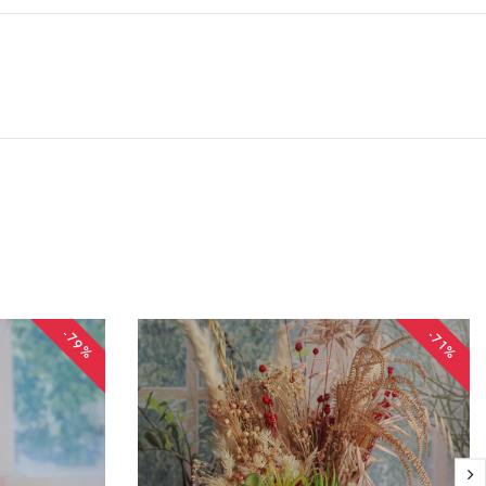
-79%
-71%