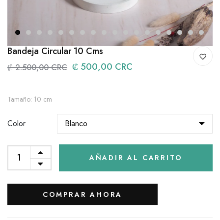
1
2
3
4
5
6
7
8
9
10
11
12
13
14
15
16
17
18
Bandeja Circular 10 Cms
₡ 500,00 CRC
₡ 2.500,00 CRC
Tamaño: 10 cm
Color
AÑADIR AL CARRITO
COMPRAR AHORA